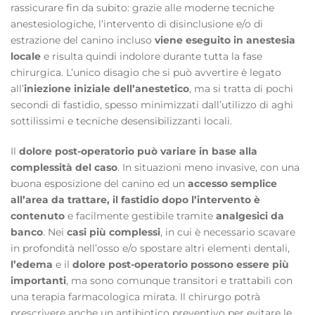
rassicurare fin da subito: grazie alle moderne tecniche
anestesiologiche, l’intervento di disinclusione e/o di
estrazione del canino incluso
viene eseguito in anestesia
locale
e risulta quindi indolore durante tutta la fase
chirurgica. L’unico disagio che si può avvertire è legato
all’
iniezione iniziale dell’anestetico
, ma si tratta di pochi
secondi di fastidio, spesso minimizzati dall’utilizzo di aghi
sottilissimi e tecniche desensibilizzanti locali.
Il
dolore post-operatorio può variare in base alla
complessità del caso
. In situazioni meno invasive, con una
buona esposizione del canino ed un
accesso semplice
all’area da trattare, il fastidio dopo l’intervento è
contenuto
e facilmente gestibile tramite
analgesici da
banco
. Nei
casi più complessi
, in cui è necessario scavare
in profondità nell’osso e/o spostare altri elementi dentali,
l’edema
e il
dolore post-operatorio
possono essere più
importanti
, ma sono comunque transitori e trattabili con
una terapia farmacologica mirata. Il chirurgo potrà
prescrivere anche un antibiotico preventivo per evitare le