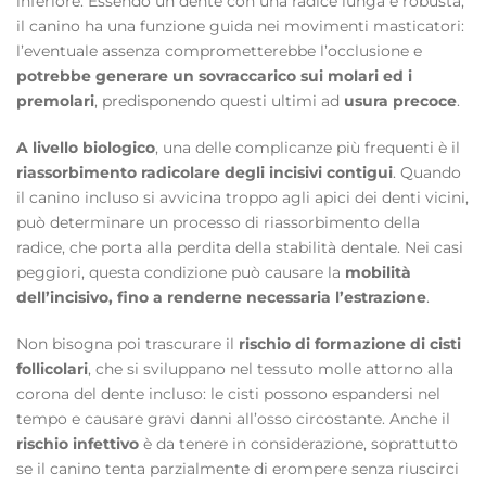
inferiore. Essendo un dente con una radice lunga e robusta,
il canino ha una funzione guida nei movimenti masticatori:
l’eventuale assenza comprometterebbe l’occlusione e
potrebbe generare un sovraccarico sui molari ed i
premolari
, predisponendo questi ultimi ad
usura precoce
.
A livello biologico
, una delle complicanze più frequenti è il
riassorbimento radicolare degli incisivi contigui
. Quando
il canino incluso si avvicina troppo agli apici dei denti vicini,
può determinare un processo di riassorbimento della
radice, che porta alla perdita della stabilità dentale. Nei casi
peggiori, questa condizione può causare la
mobilità
dell’incisivo, fino a renderne necessaria l’estrazione
.
Non bisogna poi trascurare il
rischio di formazione di cisti
follicolari
, che si sviluppano nel tessuto molle attorno alla
corona del dente incluso: le cisti possono espandersi nel
tempo e causare gravi danni all’osso circostante. Anche il
rischio infettivo
è da tenere in considerazione, soprattutto
se il canino tenta parzialmente di erompere senza riuscirci