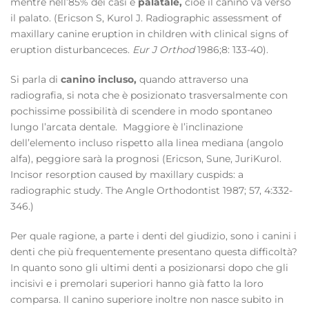
mentre nell’85% dei casi è
palatale,
cioè il canino va verso
il palato. (Ericson S, Kurol J. Radiographic assessment of
maxillary canine eruption in children with clinical signs of
eruption disturbanceces.
Eur J Orthod
1986;8: 133-40).
Si parla di
canino incluso,
quando attraverso una
radiografia, si nota che è posizionato trasversalmente con
pochissime possibilità di scendere in modo spontaneo
lungo l’arcata dentale. Maggiore è l’inclinazione
dell’elemento incluso rispetto alla linea mediana (angolo
alfa), peggiore sarà la prognosi (Ericson, Sune, JuriKurol.
Incisor resorption caused by maxillary cuspids: a
radiographic study. The Angle Orthodontist 1987; 57, 4:332-
346.)
Per quale ragione, a parte i denti del giudizio, sono i canini i
denti che più frequentemente presentano questa difficoltà?
In quanto sono gli ultimi denti a posizionarsi dopo che gli
incisivi e i premolari superiori hanno già fatto la loro
comparsa. Il canino superiore inoltre non nasce subito in