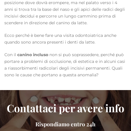
posizione dove dovrà erompere, ma nel palato verso i 4
anni si trova tra la base del naso e gli apici delle radici degli
incisivi decidui e percorre un lungo cammino prima di
scendere in direzione del canino da latte.
Ecco perché è bene fare una visita odontoiatrica anche
quando sono ancora presenti i denti da latte.
Con il
canino incluso
non si può soprassedere, perché può
portare a problemi di occlusione, di estetica e in alcuni casi
a riassorbimenti radicolari degli incisivi permanenti. Quali
sono le cause che portano a questa anomalia?
Contattaci per avere info
Rispondiamo entro 24h