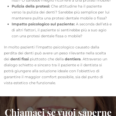
fissi? O sarebbe meglio ricorrere a una protesi mobile?
Pulizia della protesi:
Che attitudine ha il paziente
verso la pulizia dei denti? Sarebbe più semplice per lui
mantenere pulita una protesi dentale mobile o fissa?
Impatto psicologico sul paziente:
A seconda dell’età e
di altri fattori, il paziente si sentirebbe più a suo agio
con una protesi dentale fissa o mobile?
In molto pazienti l’impatto psicologico causato dalla
perdita dei denti può avere un peso rilevante nella scelta
dei
denti fissi
piuttosto che della
dentiera
. Attraverso un
dialogo schietto e sincero tra il paziente e il dentista si
potrà giungere alla soluzione ideale con l’obiettivo di
garantire il maggior comfort possibile, sia dal punto di
vista estetico che funzionale.
Chiamaci se vuoi saperne