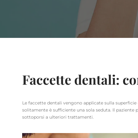
Faccette dentali: c
Le faccette dentali vengono applicate sulla superficie
solitamente è sufficiente una sola seduta. Il paziente
sottoporsi a ulteriori trattamenti.