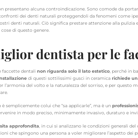
n presentano alcuna controindicazione. Sono comode da portare
i confronti dei denti naturali proteggendoli da fenomeni come ip
i denti naturali. Ciò significa prestare attenzione alla pulizia
o cose di questo genere.
glior dentista per le fa
e faccette dentali
non riguarda solo il lato estetico
, perché in b
installazione
di questi sottilissimi gusci in ceramica
richiede u
r l’armonia del volto e la naturalezza del sorriso, e per questo
are.
non è semplicemente colui che “sa applicarle”, ma è un
professioni
rvenire in modo preciso, minimamente invasivo, duraturo e invis
isita approfondita
, in cui si analizzano le condizioni generali del
azioni che spingono una persona a voler migliorare l’aspetto dei p