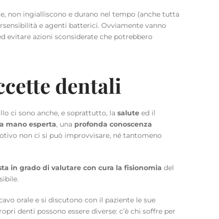
, non ingialliscono e durano nel tempo (anche tutta
ersensibilità e agenti batterici. Ovviamente vanno
 ed evitare azioni sconsiderate che potrebbero
ccette dentali
allo ci sono anche, e soprattutto, la
salute
ed il
na mano esperta
, una
profonda conoscenza
 motivo non ci si può improvvisare, né tantomeno
sta in grado di valutare con cura la fisionomia
del
ibile.
 cavo orale e si discutono con il paziente le sue
ropri denti possono essere diverse: c’è chi soffre per