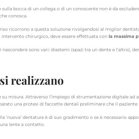
e sulla bocca di un collega o di un conoscente non è da escluder
che conosca.
riso ricorrono a questa soluzione rivolgendosi al miglior dentista
n intervento chirurgico, deve essere effettuata con
la massima pr
di nascondere sono vari: diastemi (spazi tra un dente e l’altro), de
si realizzano
te su misura. Attraverso l’impiego di strumentazione digitale ad a
eparato una protesi di faccette dentali preliminare che il paziente
della ‘nuova’ dentatura è di suo gradimento o se è necessario app
 una lente a contatto.