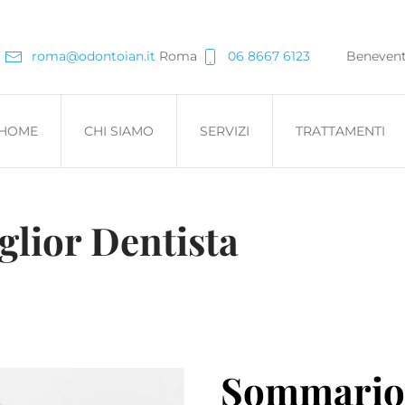
roma@odontoian.it
Roma
06 8667 6123
Beneven
HOME
CHI SIAMO
SERVIZI
TRATTAMENTI
glior Dentista
Sommario