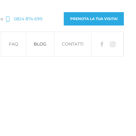
to
0824 874 699
PRENOTA LA TUA VISITA!
FAQ
BLOG
CONTATTI