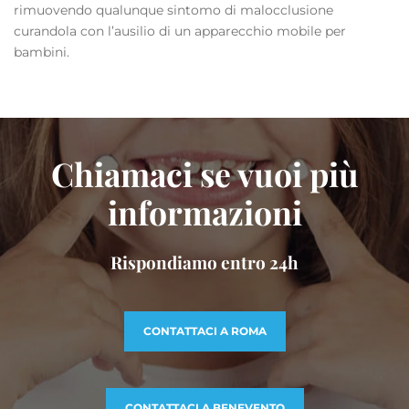
rimuovendo qualunque sintomo di malocclusione
curandola con l’ausilio di un apparecchio mobile per
bambini
.
Chiamaci se vuoi più
informazioni
Rispondiamo entro 24h
CONTATTACI A ROMA
CONTATTACI A BENEVENTO