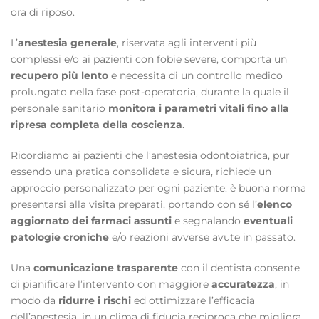
ora di riposo.
L’
anestesia generale
, riservata agli interventi più
complessi e/o ai pazienti con fobie severe, comporta un
recupero più lento
e necessita di un controllo medico
prolungato nella fase post-operatoria, durante la quale il
personale sanitario
monitora i parametri vitali fino alla
ripresa completa della coscienza
.
Ricordiamo ai pazienti che l’anestesia odontoiatrica, pur
essendo una pratica consolidata e sicura, richiede un
approccio personalizzato per ogni paziente: è buona norma
presentarsi alla visita preparati, portando con sé l’
elenco
aggiornato dei farmaci assunti
e segnalando
eventuali
patologie croniche
e/o reazioni avverse avute in passato.
Una
comunicazione trasparente
con il dentista consente
di pianificare l’intervento con maggiore
accuratezza
, in
modo da
ridurre i rischi
ed ottimizzare l’efficacia
dell’anestesia, in un clima di fiducia reciproca che migliora